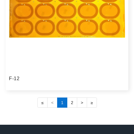
F-12
≤
<
1
2
>
≥