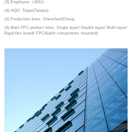
(3) Employee: >200人
(4) HQO: Taipei(Taiwan).
(5) Production lines: Shenzhen(China).
(6) Main FPC porduct lines: Single layer/ Double layer/ Multi-layer/
Rigid-flex board/ FPCA(with components mounted).