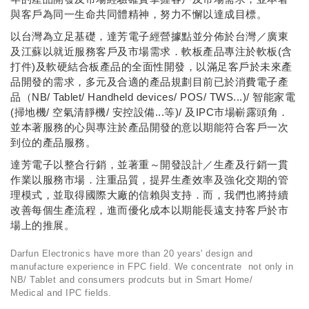
與客戶為同一生命共同體精神，努力不懈以達成目標。
以台灣為立足基礎，達芳電子經營據點並分佈於台灣／廣東
及江蘇以就近服務客戶及市場需求．軟板產品專注於軟板(含
打件)及軟硬結合板產品的全面性開發，以滿足客戶於未來產
品開發的需求，多元及合適的產品規劃目前已於消費電子產
品（NB/ Tablet/ Handheld devices/ POS/ TWS...)/ 智能家電
(掃地機/ 空氣清靜機/ 安控設備...等)/ 及IPC市場嶄露頭角．
並本著服務的心與專注於產品開發的意以期能符合客戶一次
到位的產品服務。
達芳電子以整合行銷，並著重～開發設計／生產及行銷一貫
作業以服務市場．注重品質，提昇生產效率及強化交期的管
理模式，並取得國際大廠的信賴與支持．而，我們也將持續
改善每個生產流程，進而優化成本以期能長遠支持客戶於市
場上的推展。
Darfun Electronics have more than 20 years' design and
manufacture experience in FPC field. We concentrate not only in
NB/ Tablet and consumers prodcuts but in Smart Home/
Medical and IPC fields.