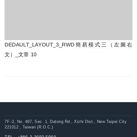
DEDAULT_LAYOUT_3_RWD簡易模式三（左圖右
文）_文章 10
7F.-2, No. 497, Sec. 1, Datong Rd., Xizhi Dist., New Taipei City
221012 , Taiwan (R.O.C.)
TEL +886-2-2692 5060