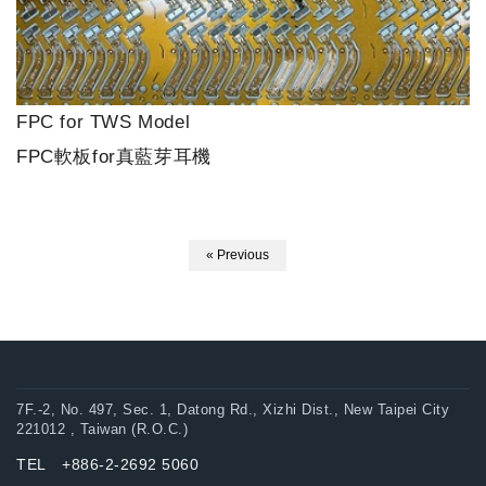
FPC for TWS Model
FPC軟板for真藍芽耳機
« Previous
7F.-2, No. 497, Sec. 1, Datong Rd., Xizhi Dist., New Taipei City
221012 , Taiwan (R.O.C.)
TEL +886-2-2692 5060